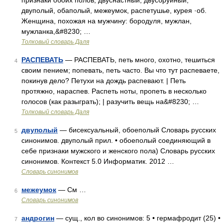
признаки обоих полов; двуснастный, двусбруйный,
двуполый, обаполый, межеумок, распетушье, курея ·об.
Женщина, похожая на мужчину: бородуля, мужлан,
мужланка,&#8230; …
Толковый словарь Даля
РАСПЕВАТЬ
— РАСПЕВАТЬ, петь много, охотно, тешиться
4
своим пением; попевать, петь часто. Вы что тут распеваете,
покинув дело? Петухи на дождь распевают. | Петь
протяжно, нараспев. Распеть ноты, пропеть в несколько
голосов (как разыграть); | разучить вещь на&#8230; …
Толковый словарь Даля
двуполый
— бисексуальный, обоеполый Словарь русских
5
синонимов. двуполый прил. • обоеполый соединяющий в
себе признаки мужского и женского пола) Словарь русских
синонимов. Контекст 5.0 Информатик. 2012 …
Словарь синонимов
межеумок
— См …
6
Словарь синонимов
андрогин
— сущ., кол во синонимов: 5 • гермафродит (25) •
7