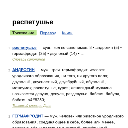
распетушье
Толкование
Перевод
Книги
распетушье
— сущ., кол во синонимов: 8 • андрогин (5) •
1
гермафродит (25) • двуполый (14) • …
Словарь синонимов
АНДРОГИН
— муж., греч. гермафродит; человек
2
уродливого образования, ни того, ни другого пола;
двуполый, двуснастный, двусбруйный, обуполый,
межеумок; распетушье, курея; женовидный мужчина
называется девуня, девуля, раздевулье, бабеня, бабуля,
бабатя, а&#8230; …
Толковый словарь Даля
ГЕРМАФРОДИТ
— муж. человек или животное уродливого
3
образования, соединяющее в себе, более или менее,