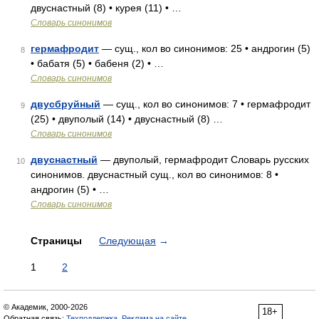
двуснастный (8) • курея (11) • …
Словарь синонимов
гермафродит
— сущ., кол во синонимов: 25 • андрогин (5)
8
• бабатя (5) • бабеня (2) • …
Словарь синонимов
двусбруйный
— сущ., кол во синонимов: 7 • гермафродит
9
(25) • двуполый (14) • двуснастный (8) …
Словарь синонимов
двуснастный
— двуполый, гермафродит Словарь русских
10
синонимов. двуснастный сущ., кол во синонимов: 8 •
андрогин (5) • …
Словарь синонимов
Страницы
Следующая
→
1
2
© Академик, 2000-2026
18+
Обратная связь:
Техподдержка
,
Реклама на сайте